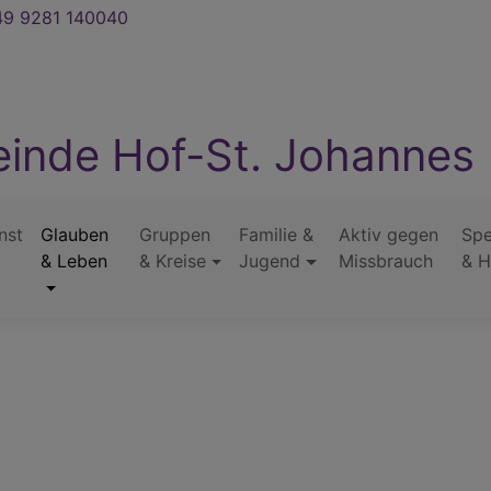
9 9281 140040
inde Hof-St. Johannes
nst
Glauben
Gruppen
Familie &
Aktiv gegen
Sp
& Leben
& Kreise
Jugend
Missbrauch
& H