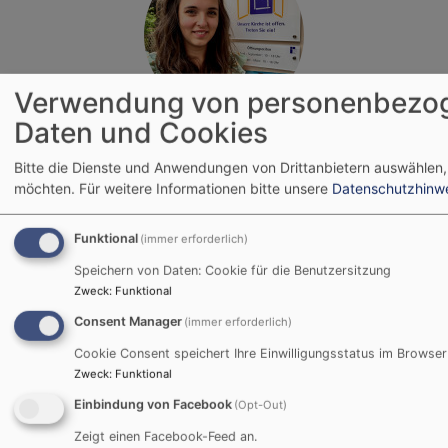
Verwendung von personenbezo
Daten und Cookies
Bildrechte
Nicola Aller
Die
Präventionsbeauftragte
unseres Dekanates,
Pfarrerin Nicola Aller, kann in Fragen der
Bitte die Dienste und Anwendungen von Drittanbietern auswählen,
möchten.
Für weitere Informationen bitte unsere
Datenschutzhinw
Umsetzung von Präventionsmaßnahmen
angesprochen werden. Sie hält das Thema
Prävention aktuell, plant Schulungen und kann
Funktional
(immer erforderlich)
auch bei der Schutzkonzepterstellung
Speichern von Daten: Cookie für die Benutzersitzung
unterstützend mitwirken.
Zweck
:
Funktional
Consent Manager
(immer erforderlich)
Sie arbeitet eng mit der Fachstelle zur Prävention
von sexualisierter Gewalt zusammen und ist
Cookie Consent speichert Ihre Einwilligungsstatus im Browser
zertifizierte
Multiplikatorin
unserer Landeskirche
Zweck
:
Funktional
und damit berechtigt,
Basisschulungen
zur
Einbindung von Facebook
(Opt-Out)
Prävention von sexualisierter Gewalt in
Zeigt einen Facebook-Feed an.
Gemeinden und Einrichtungen durchzuführen. Sie