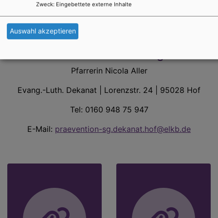
Zweck
:
Eingebettete externe Inhalte
kann dafür von Kirchengemeinden und
Einrichtungen direkt oder über die Fachstelle der
Auswahl akzeptieren
Landeskirche angefragt werden.
Präventionsbeauftragte
Pfarrerin Nicola Aller
Evang.-Luth. Dekanat | Lorenzstr. 24 | 95028 Hof
Tel: 0160 948 75 947
E-Mail:
p
raevention-sg.dekanat.hof@elkb.de