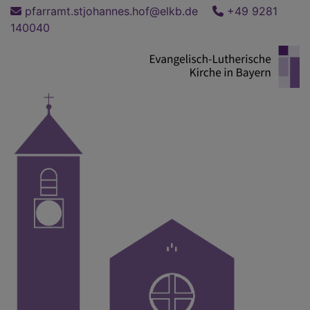
Direkt
pfarramt.stjohannes.hof@elkb.de
+49 9281
zum
140040
Inhalt