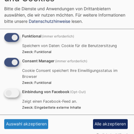
Bitte die Dienste und Anwendungen von Drittanbietern
Ihre E-Mail-Adresse
auswählen, die wir nutzen möchten.
Für weitere Informationen
bitte unsere
Datenschutzhinweise
lesen.
Betreff
Funktional
(immer erforderlich)
Speichern von Daten: Cookie für die Benutzersitzung
Zweck
:
Funktional
Nachricht
Consent Manager
(immer erforderlich)
Cookie Consent speichert Ihre Einwilligungsstatus im
Browser
Zweck
:
Funktional
Einbindung von Facebook
(Opt-Out)
Zeigt einen Facebook-Feed an.
Zweck
:
Eingebettete externe Inhalte
Auswahl akzeptieren
Alle akzeptieren