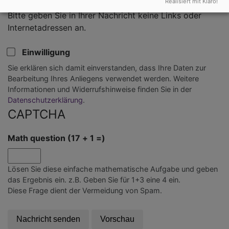
Realisiert mit Klaro!
Bitte geben Sie in Ihrer Nachricht keine Links oder
Internetadressen an.
Einwilligung
Sie erklären sich damit einverstanden, dass Ihre Daten zur
Bearbeitung Ihres Anliegens verwendet werden. Weitere
Informationen und Widerrufshinweise finden Sie in der
Datenschutzerklärung
.
CAPTCHA
Math question (17 + 1 =)
Lösen Sie diese einfache mathematische Aufgabe und geben
das Ergebnis ein. z.B. Geben Sie für 1+3 eine 4 ein.
Diese Frage dient der Vermeidung von Spam.