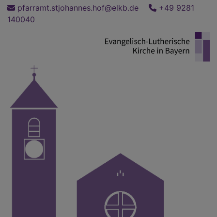
Direkt
pfarramt.stjohannes.hof@elkb.de
+49 9281
zum
140040
Inhalt