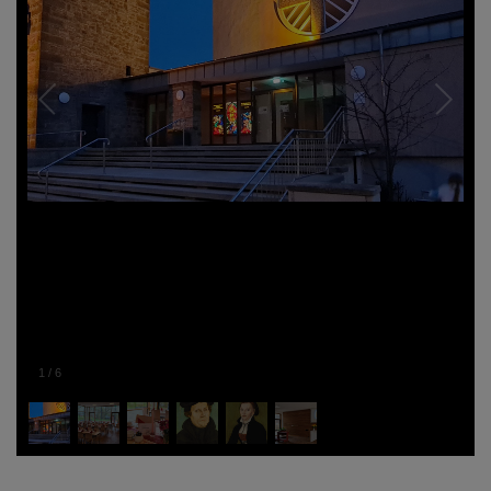
1
/
6