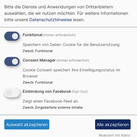
Bitte die Dienste und Anwendungen von Drittanbietern
auswählen, die wir nutzen möchten.
Für weitere Informationen
bitte unsere
Datenschutzhinweise
lesen.
Zum Gemeindezentrum gehören auch die umgebauten
Gemeinderäume "Martin-Luther-Zimmer" und
Funktional
(immer erforderlich)
"Katharina-von-Bora-Zimmer". Diese Räume werden
überwiegend von unseren Gruppen und Kreisen
Speichern von Daten: Cookie für die Benutzersitzung
genutzt, außerdem findet dort der Präparanden- und
Zweck
:
Funktional
Konfirmandenunterricht statt.
Consent Manager
(immer erforderlich)
Eine Teeküche, eine voll ausgestattete Küche und
Cookie Consent speichert Ihre Einwilligungsstatus im
Browser
Toiletten runden das Raumangebot ab.
Zweck
:
Funktional
Einbindung von Facebook
(Opt-Out)
Martin-Luther-Zimmer
Zeigt einen Facebook-Feed an.
Zweck
:
Eingebettete externe Inhalte
Auswahl akzeptieren
Alle akzeptieren
Katharina-von-Bora-Zimmer
Realisiert mit Klaro!