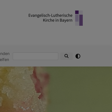
enden
Suche
elfen