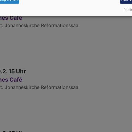
5.1. 15 Uhr
Reali
nes Café
t. Johanneskirche Reformationssaal
9.2. 15 Uhr
nes Café
t. Johanneskirche Reformationssaal