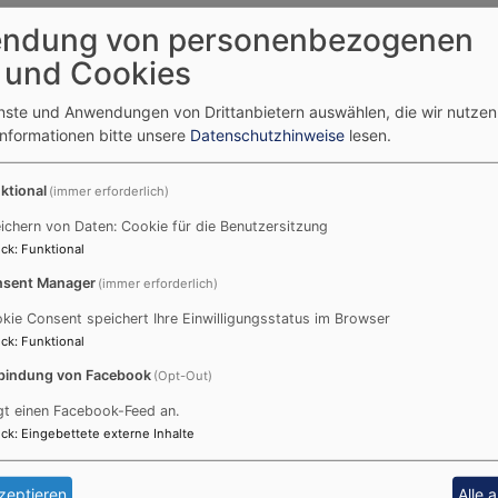
ndung von personenbezogenen
0.11. 15 Uhr
 und Cookies
nes Café
enste und Anwendungen von Drittanbietern auswählen, die wir nutze
t. Johanneskirche Reformationssaal
Informationen bitte unsere
Datenschutzhinweise
lesen.
ktional
(immer erforderlich)
ichern von Daten: Cookie für die Benutzersitzung
ck
:
Funktional
sent Manager
(immer erforderlich)
8.12. 15 Uhr
kie Consent speichert Ihre Einwilligungsstatus im Browser
nes Café
ck
:
Funktional
t. Johanneskirche Reformationssaal
bindung von Facebook
(Opt-Out)
gt einen Facebook-Feed an.
ck
:
Eingebettete externe Inhalte
zeptieren
Alle 