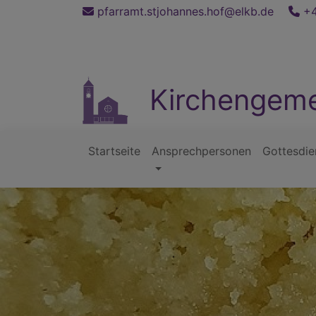
Direkt
pfarramt.stjohannes.hof@elkb.de
+4
zum
Inhalt
Kirchengeme
Startseite
Ansprechpersonen
Gottesdie
Hauptnavigation