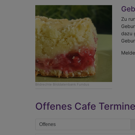
Geb
Zu ru
Gebur
dazu 
Gebur
Melde
Bildrechte
Bilddatenbank Fundus
Offenes Cafe Termin