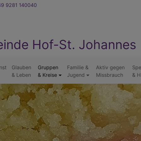
9 9281 140040
inde Hof-St. Johannes
nst
Glauben
Gruppen
Familie &
Aktiv gegen
Sp
& Leben
& Kreise
Jugend
Missbrauch
& H