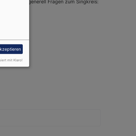
rmieren oder generell Fragen zum Singkreis:
ch.
e Glas
akzeptieren
siert mit Klaro!