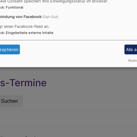
Information über das aktuell eingeübte Liedgut info
kie Consent speichert Ihre Einwilligungsstatus im Browser
ck
:
Funktional
wenden Sie sich gerne an unser
Pfarramt
.
bindung von Facebook
(Opt-Out)
Chorerfahrung ist für eine Teilnahme nicht erforderli
gt einen Facebook-Feed an.
ck
:
Eingebettete externe Inhalte
Chorleitung: Helga Hohenberger/Christin
zeptieren
Alle 
Reali
is-Termine