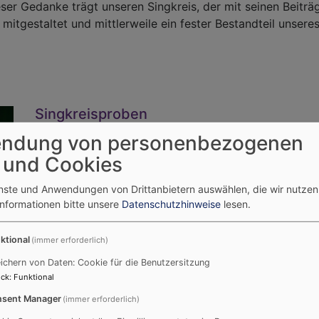
eser Gedanke trägt unseren Singkreis, der mit seinen Beiträ
mitgestaltet und mittlerweile ein fester Bestandteil unser
Singkreisproben
Der Singkreis trifft sich jeden Montag von 18.00 - 1
ndung von personenbezogenen
ausgenommen davon sind Ferien und Feiertage.
 und Cookies
enste und Anwendungen von Drittanbietern auswählen, die wir nutze
Informationen bitte unsere
Datenschutzhinweise
lesen.
Mitmachen
Wenn Sie gerne in der Gemeinschaft singen und Freu
ktional
(immer erforderlich)
willkommen!
ichern von Daten: Cookie für die Benutzersitzung
Sie können spontan dazukommen und Freunde oder Fa
ck
:
Funktional
mal aus!
sent Manager
(immer erforderlich)