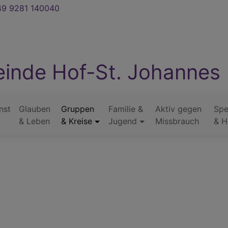
9 9281 140040
inde Hof-St. Johannes
nst
Glauben
Gruppen
Familie &
Aktiv gegen
Sp
& Leben
& Kreise
Jugend
Missbrauch
& H