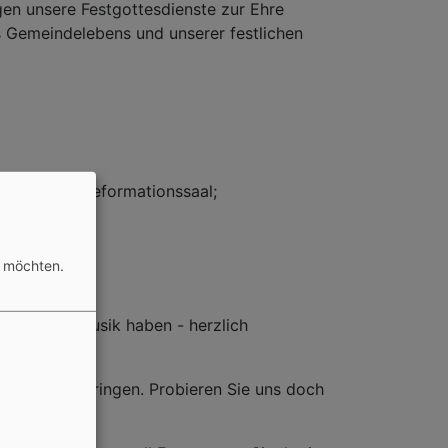
gen unsere Festgottesdienste zur Ehre
es Gemeindelebens und unserer festlichen
9.30 Uhr im Reformationssaal;
n möchten.
de an der Musik haben - herzlich
milie mitbringen. Probieren Sie uns doch