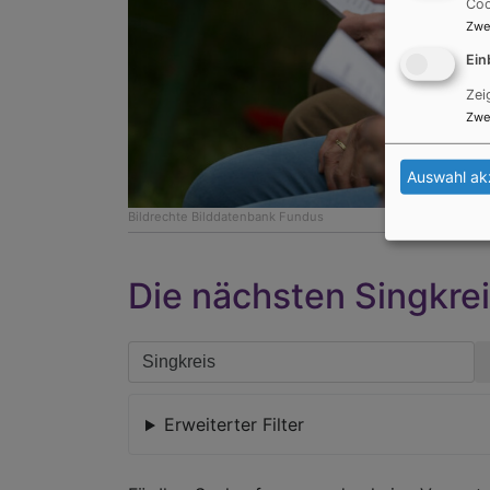
Coo
Zwe
Ein
Zei
Zwe
Auswahl ak
Bildrechte
Bilddatenbank Fundus
Die nächsten Singkre
Erweiterter Filter