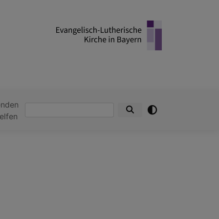
enden
Suche
elfen