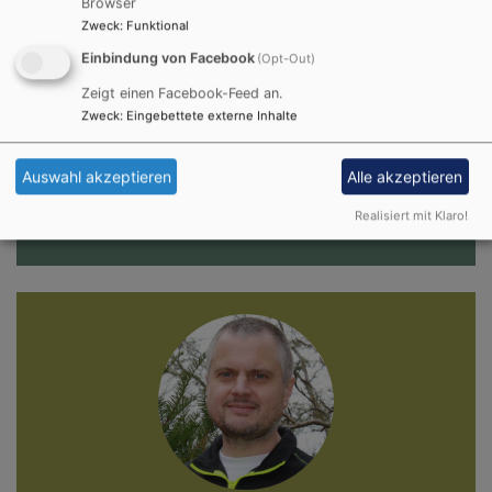
Browser
Montag: 9.00 - 12.00 Uhr
Zweck
:
Funktional
Dienstag: 9.00 - 12.00 Uhr
Einbindung von Facebook
(Opt-Out)
Zeigt einen Facebook-Feed an.
Mittwoch: 15.00 - 18.00 Uhr
Zweck
:
Eingebettete externe Inhalte
Donnerstag: 9.00 - 12.00 Uhr
Auswahl akzeptieren
Alle akzeptieren
Freitag: 8.00 Uhr - 10 Uhr
Realisiert mit Klaro!