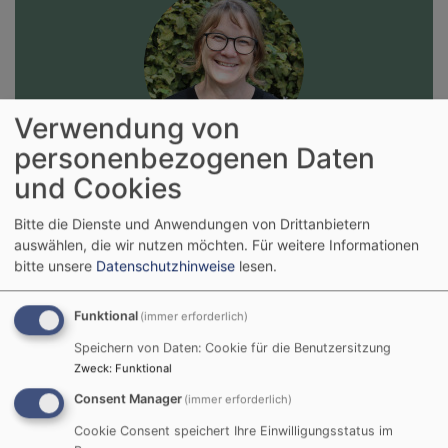
Verwendung von
personenbezogenen Daten
Bildrechte
Sabine Czarnetzki
Sabine Czarnetzki
und Cookies
Verwaltungskraft
Bitte die Dienste und Anwendungen von Drittanbietern
Fon: +49 9281 | 14004-0
auswählen, die wir nutzen möchten.
Für weitere Informationen
bitte unsere
Datenschutzhinweise
lesen.
Mail:
pfarramt.stjohannes.hof@elkb.de
Funktional
Mail:
sabine.czarnetzki@elkb.de
(immer erforderlich)
Speichern von Daten: Cookie für die Benutzersitzung
Oelsnitzer Str. 8 | 95028 Hof
Zweck
:
Funktional
Consent Manager
(immer erforderlich)
Öffnungszeiten
Cookie Consent speichert Ihre Einwilligungsstatus im