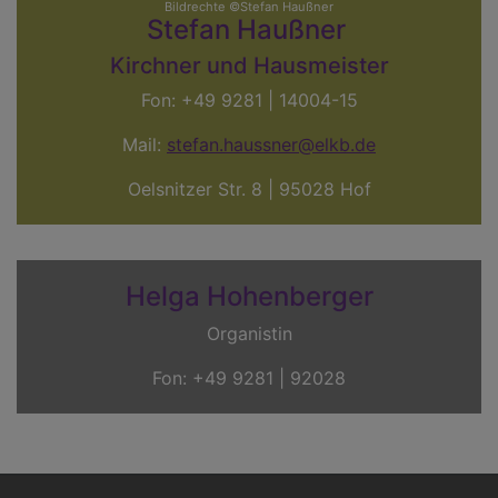
Bildrechte
©Stefan Haußner
Stefan Haußner
Kirchner und Hausmeister
Fon: +49 9281 | 14004-15
Mail:
stefan.haussner@elkb.de
Oelsnitzer Str. 8 | 95028 Hof
Helga Hohenberger
Organistin
Fon: +49 9281 | 92028