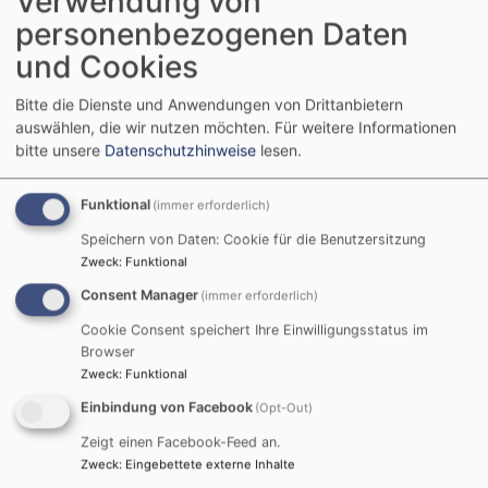
Verwendung von
personenbezogenen Daten
Gottesdienst
Pfarrerin Dr. Grüter
und Cookies
Hof
St. Lorenz
Bitte die Dienste und Anwendungen von Drittanbietern
auswählen, die wir nutzen möchten.
Für weitere Informationen
bitte unsere
Datenschutzhinweise
lesen.
Funktional
(immer erforderlich)
Speichern von Daten: Cookie für die Benutzersitzung
Zweck
:
Funktional
Consent Manager
(immer erforderlich)
Cookie Consent speichert Ihre Einwilligungsstatus im
Browser
Zweck
:
Funktional
So, 16.8. 11 Uhr
Einbindung von Facebook
(Opt-Out)
Predigtgottesdienst
Pfr. Fischer
Zeigt einen Facebook-Feed an.
Hof
Hospitalkirche
Zweck
:
Eingebettete externe Inhalte