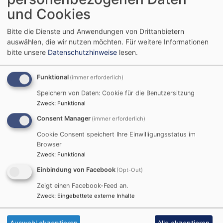
und Cookies
Bitte die Dienste und Anwendungen von Drittanbietern
auswählen, die wir nutzen möchten.
Für weitere Informationen
bitte unsere
Datenschutzhinweise
lesen.
Kirchengemeinde Hof-St. Johannes
Funktional
(immer erforderlich)
Hauptnavigation
Speichern von Daten: Cookie für die Benutzersitzung
Zweck
:
Funktional
Consent Manager
(immer erforderlich)
Cookie Consent speichert Ihre Einwilligungsstatus im
Browser
Zweck
:
Funktional
Einbindung von Facebook
(Opt-Out)
Zeigt einen Facebook-Feed an.
Zweck
:
Eingebettete externe Inhalte
Startseite
Gemeinsam glauben