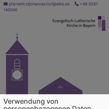
Direkt
pfarramt.stjohannes.hof@elkb.de
+49 9281
zum
140040
Inhalt
Verwendung von
personenbezogenen Daten