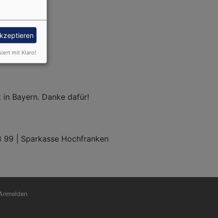
akzeptieren
siert mit Klaro!
 in Bayern. Danke dafür!
99 | Sparkasse Hochfranken
nutzermenü
Anmelden