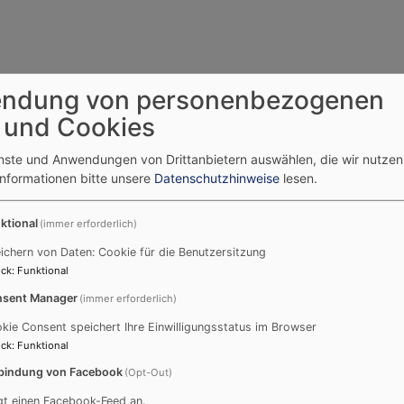
ren Temperaturen am Sonntag, 28. Juni 2026, haben wir vo
ndung von personenbezogenen
gehoben - wir bemühen uns um einen Ersatztermin im Herbs
 und Cookies
n Sie gut durch die Sommerhitze!
enste und Anwendungen von Drittanbietern auswählen, die wir nutze
Informationen bitte unsere
Datenschutzhinweise
lesen.
r nach Zwickau. Diese charmante Stadt in Sachsen ist beka
ktional
(immer erforderlich)
ichern von Daten: Cookie für die Benutzersitzung
ck
:
Funktional
sent Manager
(immer erforderlich)
Oelsnitzer Str. 8, Hof
kie Consent speichert Ihre Einwilligungsstatus im Browser
che Zwickau mit Kirchenkaffee
ck
:
Funktional
bindung von Facebook
(Opt-Out)
 Gaststätte mit Mittagessen im Brauhaus Wenzel am Dom un
gt einen Facebook-Feed an.