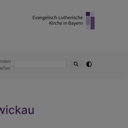
enden
Suche
elfen
wickau