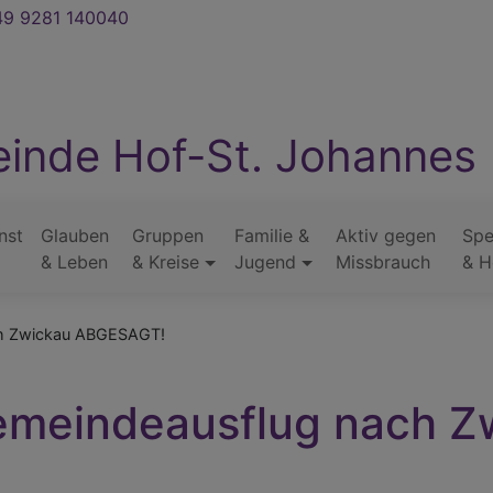
9 9281 140040
inde Hof-St. Johannes
nst
Glauben
Gruppen
Familie &
Aktiv gegen
Sp
& Leben
& Kreise
Jugend
Missbrauch
& H
ch Zwickau ABGESAGT!
Gemeindeausflug nach Z