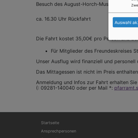
Besuch des August-Horch-Museums und/od
Zwe
ca. 16.30 Uhr Rückfahrt
Auswahl ak
Die Fahrt kostet 35,00€ pro Person und bei
Für Mitglieder des Freundeskreises S
Unser Ausflug wird finanziell und personel
Das Mittagessen ist nicht im Preis enthalten
Anmeldung und Infos zur Fahrt erhalten Sie
(: 09281-140040 oder per Mail *:
pfarramt.
Hauptnavigation
Startseite
Ansprechpersonen