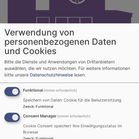
Verwendung von
personenbezogenen Daten
Kirchengemeinde Hof-St. Johannes
und Cookies
Hauptnavigation
Bitte die Dienste und Anwendungen von Drittanbietern
auswählen, die wir nutzen möchten.
Für weitere Informationen
bitte unsere
Datenschutzhinweise
lesen.
Startseite
Weihnachtsfeier in der Abenteuerkita St.
Johannes
Funktional
(immer erforderlich)
Speichern von Daten: Cookie für die Benutzersitzung
Zweck
:
Funktional
Weihnachtsfeier in
Consent Manager
(immer erforderlich)
der Abenteuerkita St.
Cookie Consent speichert Ihre Einwilligungsstatus im
Browser
Zweck
:
Funktional