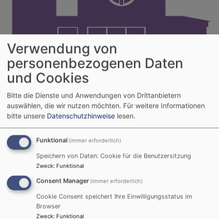
Verwendung von
personenbezogenen Daten
Kirchengemeinde Hof-St. Johannes
und Cookies
Hauptnavigation
Bitte die Dienste und Anwendungen von Drittanbietern
auswählen, die wir nutzen möchten.
Für weitere Informationen
bitte unsere
Datenschutzhinweise
lesen.
Startseite
Altjahresabend 31. Dezember 2025
Funktional
(immer erforderlich)
Speichern von Daten: Cookie für die Benutzersitzung
Altjahresabend 31.
Zweck
:
Funktional
Consent Manager
(immer erforderlich)
Dezember 2025
Cookie Consent speichert Ihre Einwilligungsstatus im
Browser
Zweck
:
Funktional