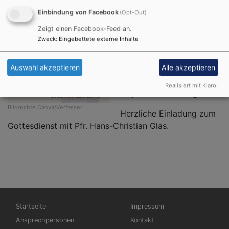
In allem Wandel ist Gott
Einbindung von Facebook
(Opt-Out)
beständig. Die Gewissheit
Zeigt einen Facebook-Feed an.
prägt Rückschau und
Zweck
:
Eingebettete externe Inhalte
Ausblick zum
Jahreswechsel: „Gott ist
Auswahl akzeptieren
Alle akzeptieren
bei uns am Abend und am
Morgen, und ganz gewiss
Realisiert mit Klaro!
an jedem neuen Tag“.
Bildrechte
Canva/Verfasser
Herzliche Einladung zum
Gottesdienst mit Pfr. Hans-Christian Glas.
Hauptnavigation
Fußbereichsmenü
Startseite
Impressum
Ansprechpersonen
Kontakt