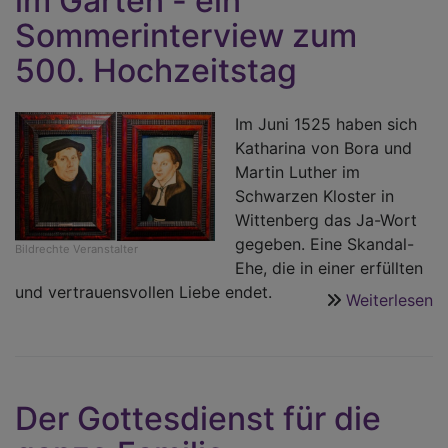
im Garten - ein
Sommerinterview zum
500. Hochzeitstag
Im Juni 1525 haben sich
Katharina von Bora und
Martin Luther im
Schwarzen Kloster in
Wittenberg das Ja-Wort
gegeben. Eine Skandal-
Bildrechte
Veranstalter
Ehe, die in einer erfüllten
und vertrauensvollen Liebe endet.
Weiterlesen
ü
M
K
u
M
Der Gottesdienst für die
i
G