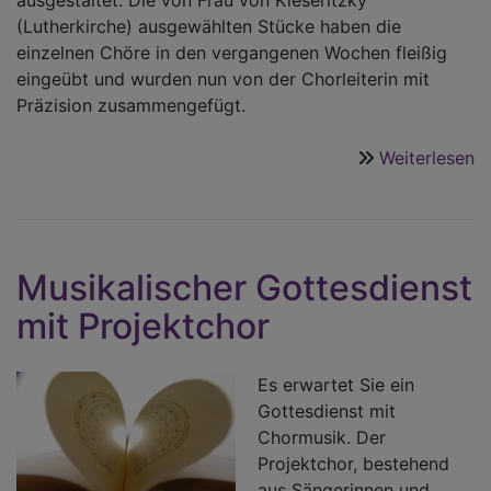
(Lutherkirche) ausgewählten Stücke haben die
einzelnen Chöre in den vergangenen Wochen fleißig
eingeübt und wurden nun von der Chorleiterin mit
Präzision zusammengefügt.
Weiterlesen
ü
M
v
Vi
H
Musikalischer Gottesdienst
K
mit Projektchor
s
g
Es erwartet Sie ein
Gottesdienst mit
Chormusik. Der
Projektchor, bestehend
aus Sängerinnen und