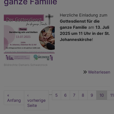
ganze Familie
-
ei
Herzliche Einladung zum
S
Gottesdienst für die
z
ganze Familie
am
13. Juli
5
2025 um 11 Uhr in der St.
H
Johanneskirche
!
Bildrechte
Damaris Schwarzrock
Weiterlesen
ü
D
G
fü
Seitennummerierung
…
First
«
Vorherige
‹
Seite
5
Seite
6
Seite
7
Seite
8
Seite
9
Aktuell
10
S
11
d
page
Anfang
Seite
vorherige
Seite
g
Seite
F