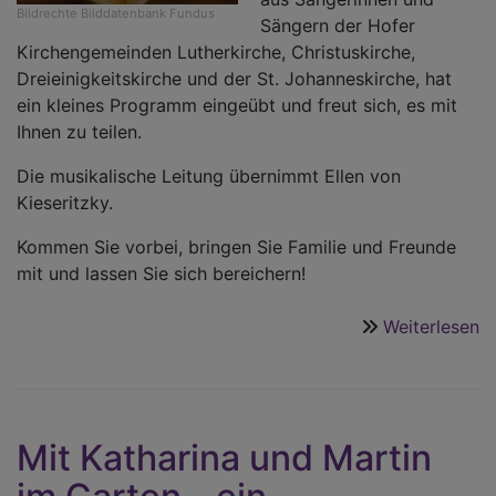
Bildrechte
Bilddatenbank Fundus
Sängern der Hofer
Kirchengemeinden Lutherkirche, Christuskirche,
Dreieinigkeitskirche und der St. Johanneskirche, hat
ein kleines Programm eingeübt und freut sich, es mit
Ihnen zu teilen.
Die musikalische Leitung übernimmt Ellen von
Kieseritzky.
Kommen Sie vorbei, bringen Sie Familie und Freunde
mit und lassen Sie sich bereichern!
Weiterlesen
ü
M
G
m
P
Mit Katharina und Martin