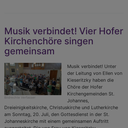
E
el
M
Musik verbindet! Vier Hofer
Kirchenchöre singen
gemeinsam
Musik verbindet! Unter
der Leitung von Ellen von
Kieseritzky haben die
Chöre der Hofer
Kirchengemeinden St.
Bildrechte
Verfasser
Johannes,
Dreieinigkeitskirche, Christuskirche und Lutherkirche
am Sonntag, 20. Juli, den Gottesdienst in der St.
Johanneskirche mit einem gemeinsamen Auftritt
ausgestaltet. Die von Frau von Kieseritzky