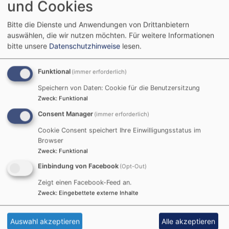
und Cookies
Sie gerne darüber, welche Unternehmen wir
beauftragen. Die oben genannte örtliche Stelle ist
Bitte die Dienste und Anwendungen von Drittanbietern
gemeinsam mit der oben genannten
auswählen, die wir nutzen möchten.
Für weitere Informationen
Verwaltungseinrichtung und dem Landeskirchenamt
bitte unsere
Datenschutzhinweise
lesen.
der ELKB (LKA) für die Verarbeitung Ihrer Daten im
kirchlichen Meldewesen verantwortlich. Für die
Funktional
(immer erforderlich)
Verwendung Ihrer Daten für ortskirchliche Zwecke ist
Speichern von Daten: Cookie für die Benutzersitzung
die örtliche Stelle zuständig, für
Zweck
:
Funktional
Verwaltungsdienstleistungen die
Consent Manager
(immer erforderlich)
Verwaltungseinrichtung, technische Maßnahmen beim
Betrieb des Systems zum Meldewesen liegen in der
Cookie Consent speichert Ihre Einwilligungsstatus im
Browser
Zuständigkeit des LKA. Sie können sich zur Wahrung
Zweck
:
Funktional
Ihrer Rechte an jede mitverantwortliche Stelle
wenden. Ihre Daten können über das System zum
Einbindung von Facebook
(Opt-Out)
kirchlichen Meldewesen gemäß § 8 Abs. 1-4 i.V.m. § 7
Zeigt einen Facebook-Feed an.
und § 6 Nr. 3 DSG-EKD an andere kirchliche Stellen
Zweck
:
Eingebettete externe Inhalte
übermittelt werden, wenn diese Stellen Ihre Daten zur
Erfüllung ihrer Aufgaben benötigen. Auf Anfrage
Auswahl akzeptieren
Alle akzeptieren
können die Verwaltungseinrichtung und das LKA