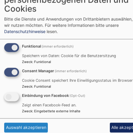
mitfühlenden Umgang
Cookies
miteinander. Kein Stoff, und sei er hart wie Diamant,
schützt vor den Verletzungen des Lebens.
Bitte die Dienste und Anwendungen von Drittanbietern auswählen,
wir nutzen möchten.
Für weitere Informationen bitte unsere
Datenschutzhinweise
lesen.
Doch Anteilnahme, ein mitfühlender Blick, ein
erlösendes Wort können befreiend sein.
Funktional
(immer erforderlich)
Das können wir tun: einander festhalten im Schmerz
Speichern von Daten: Cookie für die Benutzersitzung
und auf den Weg Gottes schauen, der uns
Zweck
:
Funktional
herausführen kann. Lassen Sie uns mit Gefühl durch die
Consent Manager
(immer erforderlich)
Passionstage gehen, auf Ostern zu. Lassen Sie uns
Cookie Consent speichert Ihre Einwilligungsstatus im Browser
fühlen, wie lebendig das Leben sein kann, wenn es
Zweck
:
Funktional
jenseits aller Härte neu wird! Schön, dass Sie dabei
Einbindung von Facebook
sind.
(Opt-Out)
Zeigt einen Facebook-Feed an.
Zweck
:
Eingebettete externe Inhalte
Quelle: Ralf Meister: Landesbischof in Hannover und
Botschafter der Aktion „7 Wochen Ohne“
Auswahl akzeptieren
Alle akzept