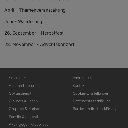
April - Themenveranstaltung
Juni - Wanderung
26. September - Herbstfest
28. November - Adventskonzert
Hauptnavigation
Fußbereichsmenü
Startseite
Impressum
Ansprechpersonen
Kontakt
Gottesdienst
Cookie-Einstellungen
Glauben & Leben
Datenschutzerklärung
Gruppen & Kreise
Barrierefreiheitserklärung
Familie & Jugend
Aktiv gegen Missbrauch