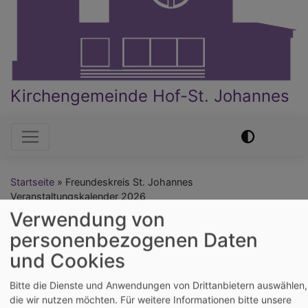
Kirchengemeinde Hof-St. Johannes
Hauptnavigation
Startseite
Freundeskreis St. Johannes
Veranstaltungskalender 2026
Verwendung von
personenbezogenen Daten
Freundeskreis St.
und Cookies
Johannes
Bitte die Dienste und Anwendungen von Drittanbietern auswählen,
die wir nutzen möchten.
Für weitere Informationen bitte unsere