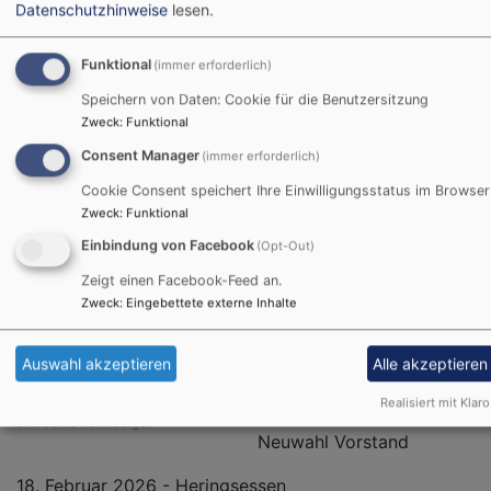
Veranstaltungskalend
Datenschutzhinweise
lesen.
2026
Funktional
(immer erforderlich)
Speichern von Daten: Cookie für die Benutzersitzung
Zweck
:
Funktional
Auch 2026 lädt der
Consent Manager
(immer erforderlich)
Freundeskreis St.
Johannes wieder zu
Cookie Consent speichert Ihre Einwilligungsstatus im Browser
allerhand Veranstaltungen
Zweck
:
Funktional
ein - bringen Sie gerne
Einbindung von Facebook
(Opt-Out)
Freunde, Bekannte und
Zeigt einen Facebook-Feed an.
Verwandte mit! Wir
Zweck
:
Eingebettete externe Inhalte
wünschen uns zahlreiche
Besucher!
Auswahl akzeptieren
Alle akzeptieren
28. Januar 2026 -
Realisiert mit Klaro
Vorstandssitzung mit
Bildrechte
Nürmberger
Neuwahl Vorstand
18. Februar 2026 - Heringsessen